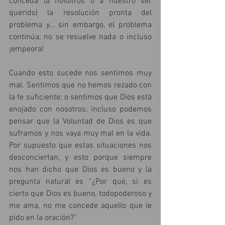
conceda (a nosotros o a nuestro ser 
querido) la resolución pronta del 
problema y… sin embargo, el problema 
continúa, no se resuelve nada o incluso 
¡empeora!
Cuando esto sucede nos sentimos muy 
mal. Sentimos que no hemos rezado con 
la fe suficiente; o sentimos que Dios está 
enojado con nosotros; incluso podemos 
pensar que la Voluntad de Dios es que 
suframos y nos vaya muy mal en la vida. 
Por supuesto que estas situaciones nos 
desconciertan, y esto porque siempre 
nos han dicho que Dios es bueno y la 
pregunta natural es “¿Por qué, si es 
cierto que Dios es bueno, todopoderoso y 
me ama, no me concede aquello que le 
pido en la oración?”