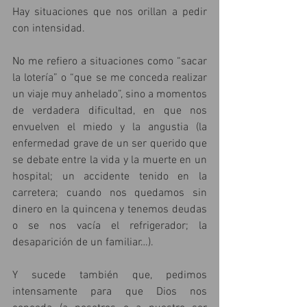
Hay situaciones que nos orillan a pedir 
con intensidad.
No me refiero a situaciones como “sacar 
la lotería” o “que se me conceda realizar 
un viaje muy anhelado”, sino a momentos 
de verdadera dificultad, en que nos 
envuelven el miedo y la angustia (la 
enfermedad grave de un ser querido que 
se debate entre la vida y la muerte en un 
hospital; un accidente tenido en la 
carretera; cuando nos quedamos sin 
dinero en la quincena y tenemos deudas 
o se nos vacía el refrigerador; la 
desaparición de un familiar…).
Y sucede también que, pedimos 
intensamente para que Dios nos 