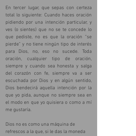
En tercer lugar, que sepas con certeza 
total lo siguiente: Cuando haces oración 
pidiendo por una intención particular, y 
ves (o sientes) que no se te concede lo 
que pediste, no es que la oración “se 
pierde” y no tiene ningún tipo de interés 
para Dios, no, eso no sucede. Toda 
oración, cualquier tipo de oración, 
siempre y cuando sea honesta y salga 
del corazón con fe, siempre va a ser 
escuchada por Dios y en algún sentido, 
Dios bendecirá aquella intención por la 
que yo pida, aunque no siempre sea en 
el modo en que yo quisiera o como a mí 
me gustaría.
Dios no es como una máquina de 
refrescos a la que, si le das la moneda 