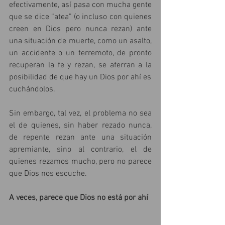
efectivamente, así pasa con mucha gente 
que se dice “atea” (o incluso con quienes 
creen en Dios pero nunca rezan) ante 
una situación de muerte, como un asalto, 
un accidente o un terremoto, de pronto 
recuperan la fe y rezan, se aferran a la 
posibilidad de que hay un Dios por ahí es
cuchándolos.
Sin embargo, tal vez, el problema no sea 
el de quienes, sin haber rezado nunca, 
de repente rezan ante una situación 
apremiante, sino al contrario, el de 
quienes rezamos mucho, pero no parece 
que Dios nos escuche.
A veces, parece que Dios no está por ahí