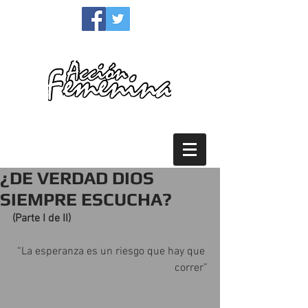
Para la mujer y la familia
¿DE VERDAD DIOS
SIEMPRE ESCUCHA?
(Parte I de II)
“La esperanza es un riesgo que hay que 
correr”