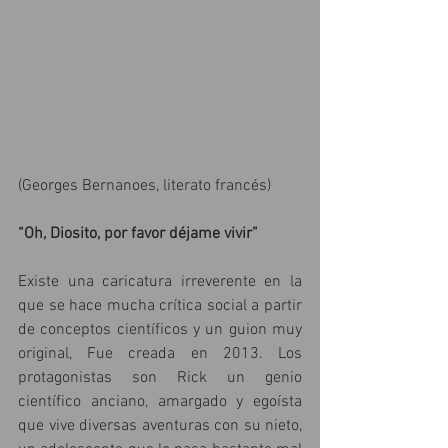
(Georges Bernanoes, literato francés)
“Oh, Diosito, por favor déjame vivir”
Existe una caricatura irreverente en la 
que se hace mucha crítica social a partir 
de conceptos científicos y un guion muy 
original, Fue creada en 2013. Los 
protagonistas son Rick un genio 
científico anciano, amargado y egoísta 
que vive diversas aventuras con su nieto, 