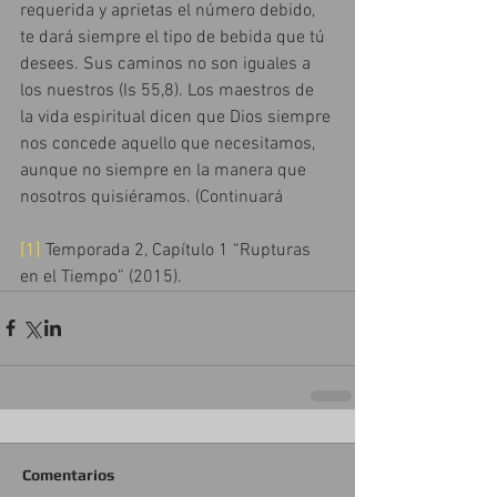
requerida y aprietas el número debido, 
te dará siempre el tipo de bebida que tú 
desees. Sus caminos no son iguales a 
los nuestros (Is 55,8). Los maestros de 
la vida espiritual dicen que Dios siempre 
nos concede aquello que necesitamos, 
aunque no siempre en la manera que 
nosotros quisiéramos. (Continuará
[1]
 Temporada 2, Capítulo 1 “Rupturas 
en el Tiempo” (2015).
Comentarios