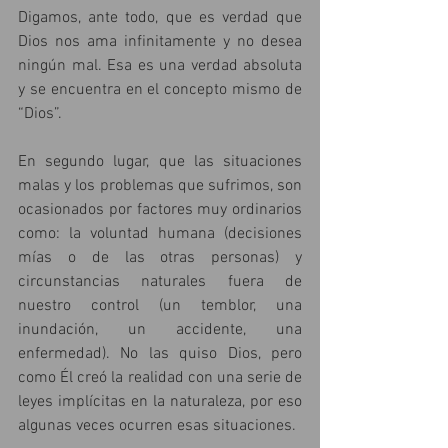
Digamos, ante todo, que es verdad que 
Dios nos ama infinitamente y no desea 
ningún mal. Esa es una verdad absoluta 
y se encuentra en el concepto mismo de 
“Dios”.
En segundo lugar, que las situaciones 
malas y los problemas que sufrimos, son 
ocasionados por factores muy ordinarios 
como: la voluntad humana (decisiones 
mías o de las otras personas) y 
circunstancias naturales fuera de 
nuestro control (un temblor, una 
inundación, un accidente, una 
enfermedad). No las quiso Dios, pero 
como Él creó la realidad con una serie de 
leyes implícitas en la naturaleza, por eso 
algunas veces ocurren esas situaciones.