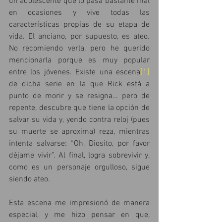
un adolescente que lo pasa bastante mal 
en ocasiones y vive todas las 
características propias de su etapa de 
vida. El anciano, por supuesto, es ateo. 
No recomiendo verla, pero he querido 
mencionarla porque es muy popular 
entre los jóvenes. Existe una escena
[1]
de dicha serie en la que Rick está a 
punto de morir y se resigna… pero de 
repente, descubre que tiene la opción de 
salvar su vida y, yendo contra reloj (pues 
su muerte se aproxima) reza, mientras 
intenta salvarse: “Oh, Diosito, por favor 
déjame vivir”. Al final, logra sobrevivir y, 
como es un personaje orgulloso, sigue 
siendo ateo.
Esta escena me impresionó de manera 
especial, y me hizo pensar en que, 