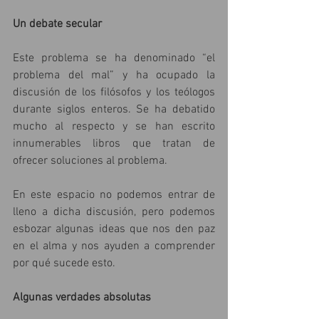
Un debate secular
Este problema se ha denominado “el 
problema del mal” y ha ocupado la 
discusión de los filósofos y los teólogos 
durante siglos enteros. Se ha debatido 
mucho al respecto y se han escrito 
innumerables libros que tratan de 
ofrecer soluciones al problema.
En este espacio no podemos entrar de 
lleno a dicha discusión, pero podemos 
esbozar algunas ideas que nos den paz 
en el alma y nos ayuden a comprender 
por qué sucede esto.
Algunas verdades absolutas