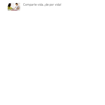
Comparte vida..¡de por vida!
¿DONDE ESTÁ MI PAPÁ?
NO DES UN MAL PASO
¿COMPRENDEN Y CONOCEN LAS
MADRES A SUS PEQUEÑOS?